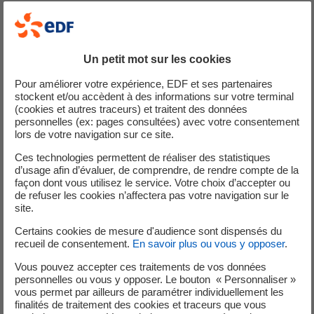
Consulter les indices INSEE
Les indices ICHTrev-TS, FM0ABE00000005M vous
permettront de calculer votre facture pour l’électricité
Un petit mot sur les cookies
produite. Attention : ils sont mis à jour régulièrement.
Pour améliorer votre expérience, EDF et ses partenaires
stockent et/ou accèdent à des informations sur votre terminal
(cookies et autres traceurs) et traitent des données
personnelles (ex: pages consultées) avec votre consentement
lors de votre navigation sur ce site.
Consulter l’évolution des indices
XLSX - 107,64 Ko
Ces technologies permettent de réaliser des statistiques
d’usage afin d’évaluer, de comprendre, de rendre compte de la
façon dont vous utilisez le service. Votre choix d’accepter ou
de refuser les cookies n’affectera pas votre navigation sur le
site.
En avril 2009, l'INSEE a supprimé l'indice PPEI pour le
remplacer par le FM0ABE0000, avec un coefficient de
Certains cookies de mesure d'audience sont dispensés du
recueil de consentement.
En savoir plus ou vous y opposer
.
raccord de 1,064 (le nouvel indice est égal à l'ancien divisé
par 1,064). Ainsi l’indice FM0ABE0000 est multiplié par
Vous pouvez accepter ces traitements de vos données
personnelles ou vous y opposer. Le bouton « Personnaliser »
1,064 dans le calcul du coefficient L.
vous permet par ailleurs de paramétrer individuellement les
finalités de traitement des cookies et traceurs que vous
En juillet 2009, l'INSEE a supprimé l'indice ICHTTS1 pour le