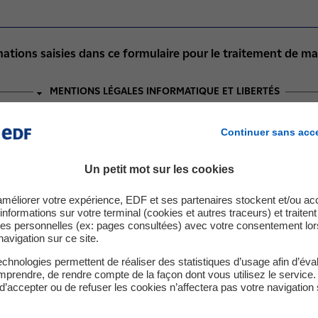
ormations saisies dans ce formulaire pour le traitement de 
MENTIONS LÉGALES INFORMATIQUE ET LIBERTÉS
679, dit Règlement général pour la protection des données (RGP
Continuer sans acc
ichiers et aux libertés, les données à caractère personnel recuei
gué à la Protection des données (DPO) d’EDF. Elles sont exclusi
Un petit mot sur les cookies
e site EDF peuvent l’être pour différentes finalités, selon les p
améliorer votre expérience, EDF et ses partenaires stockent et/ou ac
informations sur votre terminal (cookies et autres traceurs) et traiten
es personnelles (ex: pages consultées) avec votre consentement lor
navigation sur ce site.
ctées avec votre consentement dans ce formulaire seront trait
chnologies permettent de réaliser des statistiques d’usage afin d’éval
5 ans à compter de la clôture de votre contrat. Les données ai
prendre, de rendre compte de la façon dont vous utilisez le service.
d’accepter ou de refuser les cookies n’affectera pas votre navigation 