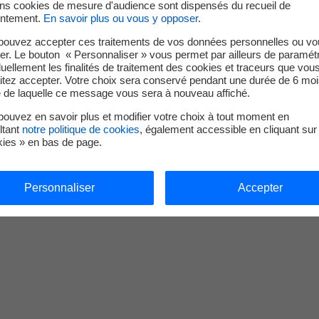
ins cookies de mesure d'audience sont dispensés du recueil de
sposez d'un droit d’opposition, d'accès, de rectification, de su
ntement.
En savoir plus ou vous y opposer
.
uvent être exercés en remplissant le formulaire
mes droits sur
pouvez accepter ces traitements de vos données personnelles ou vo
e Délégué à la protection des données d'EDF par :
er. Le bouton « Personnaliser » vous permet par ailleurs de paramét
duellement les finalités de traitement des cookies et traceurs que vou
itez accepter. Votre choix sera conservé pendant une durée de 6 moi
fr
e de laquelle ce message vous sera à nouveau affiché.
 données - Tour EDF - 20 place de la Défense - 92050 Paris La D
ouvez en savoir plus et modifier votre choix à tout moment en
ltant
notre politique de cookies
, également accessible en cliquant sur 
on Nationale Informatique et Libertés (CNIL). Pour plus d’info
kies » en bas de page.
ulter les
mentions légales
du site EDF
Personnaliser
Accepter