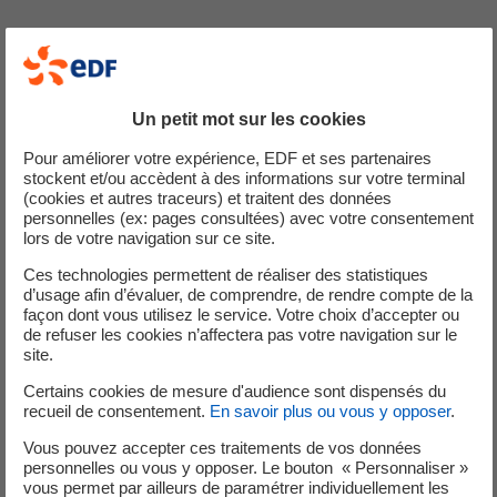
Faites vos demandes de devis en quelques minutes parmi
les professionnels qualifiés près de chez vous !
Un petit mot sur les cookies
Pour améliorer votre expérience, EDF et ses partenaires
stockent et/ou accèdent à des informations sur votre terminal
(cookies et autres traceurs) et traitent des données
personnelles (ex: pages consultées) avec votre consentement
lors de votre navigation sur ce site.
Ces technologies permettent de réaliser des statistiques
d’usage afin d’évaluer, de comprendre, de rendre compte de la
façon dont vous utilisez le service. Votre choix d’accepter ou
de refuser les cookies n’affectera pas votre navigation sur le
Un partenaire EDF qualifié
site.
Nous vous proposons des professionnels reconnus pour la qualité
Certains cookies de mesure d'audience sont dispensés du
de leurs interventions
recueil de consentement.
En savoir plus ou vous y opposer
.
Vous pouvez accepter ces traitements de vos données
personnelles ou vous y opposer. Le bouton « Personnaliser »
vous permet par ailleurs de paramétrer individuellement les