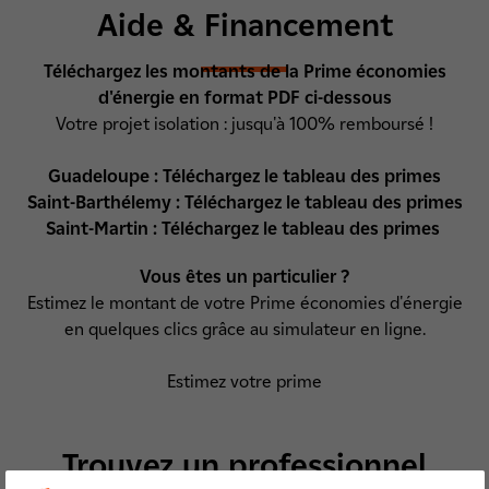
Aide & Financement
Téléchargez les montants de la Prime économies
d'énergie en format PDF ci-dessous
Votre projet isolation : jusqu'à 100% remboursé !
Guadeloupe :
Téléchargez le tableau des primes
Saint-Barthélemy :
Téléchargez le tableau des primes
Saint-Martin :
Téléchargez le tableau des primes
Vous êtes un particulier ?
Estimez le montant de votre Prime économies d'énergie
en quelques clics grâce au simulateur en ligne.
Estimez votre prime
Trouvez un professionnel