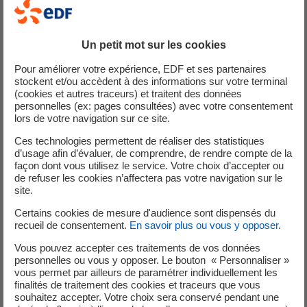
partenaire EDF
Un petit mot sur les cookies
Faites vos demandes de devis en quelques minutes parmi
Pour améliorer votre expérience, EDF et ses partenaires
les professionnels qualifiés près de chez vous !
stockent et/ou accèdent à des informations sur votre terminal
(cookies et autres traceurs) et traitent des données
personnelles (ex: pages consultées) avec votre consentement
lors de votre navigation sur ce site.
Ces technologies permettent de réaliser des statistiques
d’usage afin d’évaluer, de comprendre, de rendre compte de la
façon dont vous utilisez le service. Votre choix d’accepter ou
de refuser les cookies n’affectera pas votre navigation sur le
site.
Certains cookies de mesure d'audience sont dispensés du
recueil de consentement.
En savoir plus ou vous y opposer
.
Un partenaire EDF qualifié
Vous pouvez accepter ces traitements de vos données
Nous vous proposons des professionnels qualifiés et certifiés RGE
personnelles ou vous y opposer. Le bouton « Personnaliser »
(Reconnu Garant de l’Environnement)
vous permet par ailleurs de paramétrer individuellement les
finalités de traitement des cookies et traceurs que vous
souhaitez accepter. Votre choix sera conservé pendant une