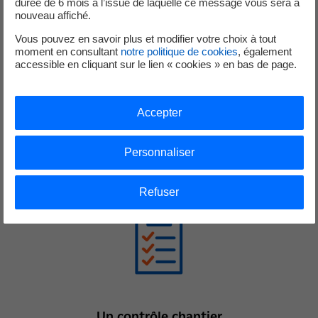
durée de 6 mois à l’issue de laquelle ce message vous sera à
nouveau affiché.
Vous pouvez en savoir plus et modifier votre choix à tout
moment en consultant
notre politique de cookies
, également
accessible en cliquant sur le lien « cookies » en bas de page.
Accepter
Des matériaux de qualité
Les matériaux sont certifiés et parmi les plus compétitifs du
Personnaliser
marché afin de vous garantir des gains durables
Refuser
Un contrôle chantier