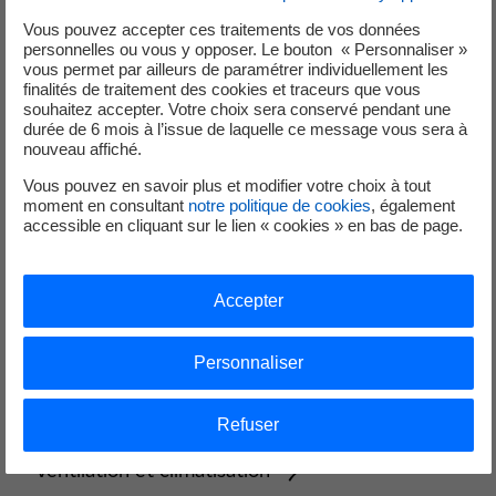
Optez pour les petits gestes malins qui réduisent votre
facture !
Vous pouvez accepter ces traitements de vos données
personnelles ou vous y opposer. Le bouton « Personnaliser »
vous permet par ailleurs de paramétrer individuellement les
finalités de traitement des cookies et traceurs que vous
souhaitez accepter. Votre choix sera conservé pendant une
durée de 6 mois à l’issue de laquelle ce message vous sera à
nouveau affiché.
Vous pouvez en savoir plus et modifier votre choix à tout
moment en consultant
notre politique de cookies
, également
accessible en cliquant sur le lien « cookies » en bas de page.
Accepter
Personnaliser
Refuser
Ventilation et climatisation