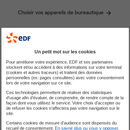
Choisir vos appareils de bureautique
Les labels Éco pour mieux choisir ses appareils
électriques
Un petit mot sur les cookies
Pour améliorer votre expérience, EDF et ses partenaires
stockent et/ou accèdent à des informations sur votre terminal
(cookies et autres traceurs) et traitent des données
Retrouver les autres
thématiques
de
personnelles (ex: pages consultées) avec votre consentement
lors de votre navigation sur ce site.
gestes utiles
Ces technologies permettent de réaliser des statistiques
d’usage afin d’évaluer, de comprendre, de rendre compte de la
façon dont vous utilisez le service. Votre choix d’accepter ou
de refuser les cookies n’affectera pas votre navigation sur le
site.
Éclairage
Certains cookies de mesure d'audience sont dispensés du
recueil de consentement.
En savoir plus ou vous y opposer
.