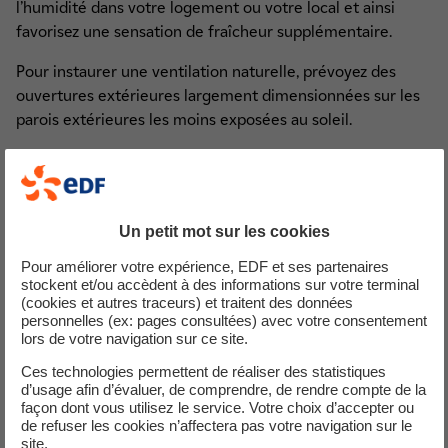
l’humidité dans votre logement ou votre local et ainsi
favorisez une sensation de fraîcheur supplémentaire.
Pour instaurer une ventilation naturelle, prévoyez des
ouvertures extérieures largement dimensionnées sur les
parois extérieures les moins exposées au soleil.
Installez des menuiseries à lames ventilantes sur vos
portes et fenêtres.
Dans les pièces de vie (séjour, salon, chambres), favorisez
Un petit mot sur les cookies
la circulation de l’air par l’installation :
Pour améliorer votre expérience, EDF et ses partenaires
stockent et/ou accèdent à des informations sur votre terminal
de panneaux coulissants pour séparer la cuisine de
(cookies et autres traceurs) et traitent des données
votre séjour
personnelles (ex: pages consultées) avec votre consentement
de claustras ou impostes sur les cloisons de
lors de votre navigation sur ce site.
séparation des chambres avec la pièce centrale
Ces technologies permettent de réaliser des statistiques
d’usage afin d’évaluer, de comprendre, de rendre compte de la
façon dont vous utilisez le service. Votre choix d’accepter ou
de refuser les cookies n’affectera pas votre navigation sur le
Végétalisez votre extérieur !
site.