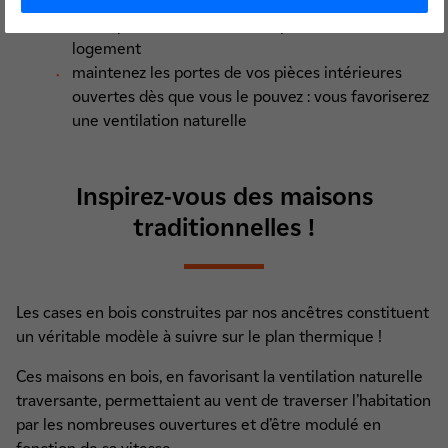
pensez également à fermer vos fenêtres dès que
la température extérieure dépasse celle de votre
logement
maintenez les portes de vos pièces intérieures
ouvertes dès que vous le pouvez : vous favoriserez
une ventilation naturelle
Inspirez-vous des maisons
traditionnelles !
Les cases en bois construites par nos ancêtres constituent
un véritable modèle à suivre sur le plan thermique !
Ces maisons en bois, en favorisant la ventilation naturelle
traversante, permettaient au vent de traverser l’habitation
par les nombreuses ouvertures et d’être modulé en