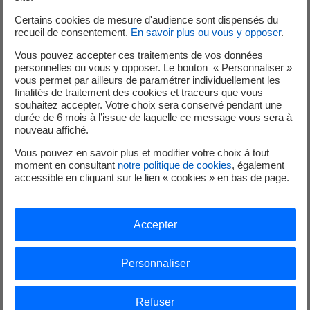
Certains cookies de mesure d'audience sont dispensés du
recueil de consentement.
En savoir plus ou vous y opposer
.
Évitez les surfaces carrelées ou bétonnées aux abords des
Vous pouvez accepter ces traitements de vos données
pièces de vie de la maison ou de votre local. Elles
personnelles ou vous y opposer. Le bouton « Personnaliser »
vous permet par ailleurs de paramétrer individuellement les
provoquent un échauffement de l’air qui pénètre dans la
finalités de traitement des cookies et traceurs que vous
maison ou votre local.
souhaitez accepter. Votre choix sera conservé pendant une
durée de 6 mois à l’issue de laquelle ce message vous sera à
Privilégiez des plantations (pelouses, arbustes ou fleurs)
nouveau affiché.
sur une bande minimale de 3m de large et au moins sur
Vous pouvez en savoir plus et modifier votre choix à tout
les 3/4 de la périphérie de votre maison ou de votre local.
moment en consultant
notre politique de cookies
, également
accessible en cliquant sur le lien « cookies » en bas de page.
De bonnes habitudes qui ne vous
Accepter
coûtent rien !
Personnaliser
baissez vos stores, ou fermez vos volets la journée
Refuser