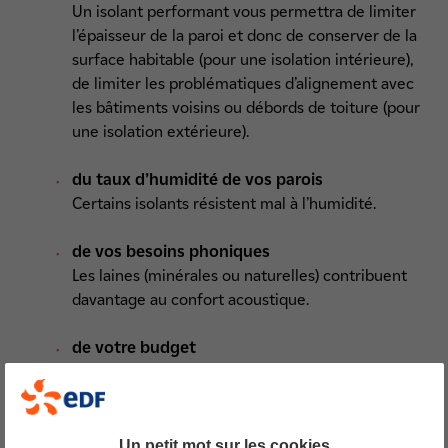
Un isolant performant vous permettra de limiter
l’épaisseur de la paroi et donc de conserver de la
surface habitable (pour une isolation intérieure),
de limiter les problématiques d’alignement avec
les bâtiments voisins ou débords de toiture (pour
une isolation extérieure).
du taux d’humidité de vos parois
Certains isolants résistent mal à l’humidité.
de vos besoins phoniques
Les laines (minérales ou naturelles) contribuent
davantage au confort acoustique.
de votre budget
La laine de verre est d’un excellent rapport
qualité/prix.
de contraintes réglementaires
Un petit mot sur les cookies