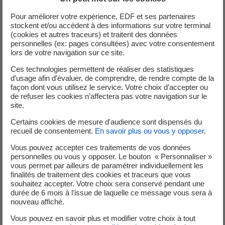
Les logements collectifs peuvent nécessiter une
Pour améliorer votre expérience, EDF et ses partenaires
isolation résistante au feu. Certains isolants ont
stockent et/ou accèdent à des informations sur votre terminal
une meilleure tenue au feu que d’autres.
(cookies et autres traceurs) et traitent des données
personnelles (ex: pages consultées) avec votre consentement
lors de votre navigation sur ce site.
de votre sensibilité environnementale
Ces technologies permettent de réaliser des statistiques
Certains isolants font appel à des produits
d’usage afin d’évaluer, de comprendre, de rendre compte de la
pétroliers (polystyrène, polyuréthane,…) ou
façon dont vous utilisez le service. Votre choix d’accepter ou
minéraux (laine de verre, laine de roche), d’autres à
de refuser les cookies n’affectera pas votre navigation sur le
site.
des fibres naturelles (laine de chanvre, ouate de
cellulose, liège…).
Certains cookies de mesure d'audience sont dispensés du
recueil de consentement.
En savoir plus ou vous y opposer
.
Vous pouvez accepter ces traitements de vos données
Choisissez des matériaux certifiés
personnelles ou vous y opposer. Le bouton « Personnaliser »
vous permet par ailleurs de paramétrer individuellement les
finalités de traitement des cookies et traceurs que vous
souhaitez accepter. Votre choix sera conservé pendant une
durée de 6 mois à l’issue de laquelle ce message vous sera à
La résistance thermique (R)
détermine l’efficacité d’une
nouveau affiché.
couche d’isolant. Plus le chiffre de résistance thermique
Vous pouvez en savoir plus et modifier votre choix à tout
est élevé, plus la couche d’isolant est performante.