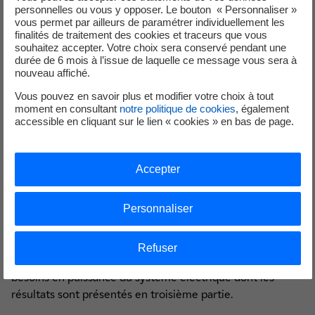
personnelles ou vous y opposer. Le bouton « Personnaliser »
La réussite de la transition énergétique est en effet une
vous permet par ailleurs de paramétrer individuellement les
finalités de traitement des cookies et traceurs que vous
ambition majeure pour le territoire.
souhaitez accepter. Votre choix sera conservé pendant une
durée de 6 mois à l’issue de laquelle ce message vous sera à
Les analyses du bilan prévisionnel se basent sur deux
nouveau affiché.
scénarios, Azur et Emeraude. Contrastés, ils permettent
Vous pouvez en savoir plus et modifier votre choix à tout
d'explorer des futurs possibles afin de disposer d'une
moment en consultant
notre politique de cookies
, également
large vision des évolutions envisageables du système
accessible en cliquant sur le lien « cookies » en bas de page.
électrique. Crédibles, les hypothèses considérées sont
construites à partir de la règlementation et de l'expertise
de sources externes lorsqu'elles sont disponibles ou de
Accepter
l'expertise interne de EDF R&D. La cohérence des
hypothèses au sein de chaque scénario est également
Personnaliser
assurée. Les sous-jacents de ces scénarios sont détaillés
dans la seconde partie du document.
Refuser
Ces hypothèses sont ensuite utilisées pour évaluer les
besoins en puissance du système électrique dont les
résultats sont présentés en troisième partie.