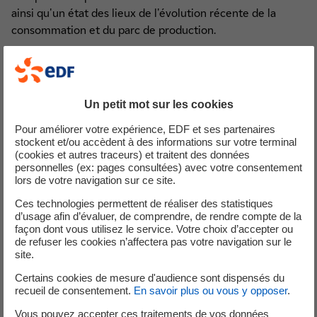
ainsi qu'un état des lieux de l'évolution récente de la
consommation et du parc de production.
Une deuxième partie est consacrée aux évolutions
prospectives du système électrique à l'horizon quinze ans.
Ce dernier connaît depuis quelques années, et va
Un petit mot sur les cookies
continuer à connaître, des transformations profondes et
rapides. Elles concernent :
Pour améliorer votre expérience, EDF et ses partenaires
stockent et/ou accèdent à des informations sur votre terminal
la consommation, avec la montée en puissance de
(cookies et autres traceurs) et traitent des données
personnelles (ex: pages consultées) avec votre consentement
la mobilité électrique et le développement de la
lors de votre navigation sur ce site.
maîtrise de la demande en énergie (MDE) ;
Ces technologies permettent de réaliser des statistiques
la production, avec une forte dynamique de
d’usage afin d’évaluer, de comprendre, de rendre compte de la
développement des énergies renouvelables ;
façon dont vous utilisez le service. Votre choix d’accepter ou
l'adaptation globale du système pour réussir
de refuser les cookies n’affectera pas votre navigation sur le
site.
l'insertion des énergies renouvelables interfacées
par électronique de puissance et préparer l'arrivée
Certains cookies de mesure d'audience sont dispensés du
de nouvelles installations comme le stockage, en
recueil de consentement.
En savoir plus ou vous y opposer
.
assurant la sûreté du système.
Vous pouvez accepter ces traitements de vos données