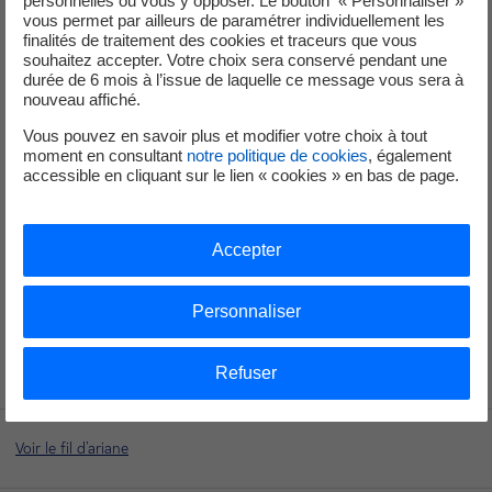
personnelles ou vous y opposer. Le bouton « Personnaliser »
Pointe-à-Pitre, Bergevin du Lundi au Vendredi, de
vous permet par ailleurs de paramétrer individuellement les
7h00 à 16h15
finalités de traitement des cookies et traceurs que vous
Basse-Terre, Rivière-Sens du Lundi au Vendredi, de
souhaitez accepter. Votre choix sera conservé pendant une
durée de 6 mois à l’issue de laquelle ce message vous sera à
7h00 à 12h00
nouveau affiché.
Marie-Galante du Lundi au Vendredi, de 7h00 à
Vous pouvez en savoir plus et modifier votre choix à tout
13h00
moment en consultant
notre politique de cookies
, également
Morne-à-L'Eau du Lundi au Vendredi, de 7h à 12h00
accessible en cliquant sur le lien « cookies » en bas de page.
Saint-Martin du Lundi au Jeudi de 7h30 à 13h00 -
fermé le Vendredi
Accepter
Courant deuxième semestre 2021, une nouvelle borne de
paiement sera mise en service au centre commercial de
Personnaliser
Milénis, aux Abymes.
Refuser
Voir le fil d'ariane