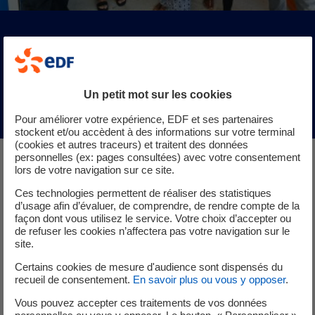
Nouvelle borne de paiement
interactive EDF à Saint-Martin !
Un petit mot sur les cookies
Mis à jour le 13/04/2021
Pour améliorer votre expérience, EDF et ses partenaires
stockent et/ou accèdent à des informations sur votre terminal
(cookies et autres traceurs) et traitent des données
personnelles (ex: pages consultées) avec votre consentement
lors de votre navigation sur ce site.
Ces technologies permettent de réaliser des statistiques
Ce moyen de paiement sécurisé permet de régler
d’usage afin d’évaluer, de comprendre, de rendre compte de la
façon dont vous utilisez le service. Votre choix d’accepter ou
sa facture en espèces ou par carte bancaire en
de refuser les cookies n’affectera pas votre navigation sur le
toute simplicité.
site.
Certains cookies de mesure d'audience sont dispensés du
Cinq bornes de paiement interactives sont actuellement
recueil de consentement.
En savoir plus ou vous y opposer
.
disponibles et accessibles :
Vous pouvez accepter ces traitements de vos données