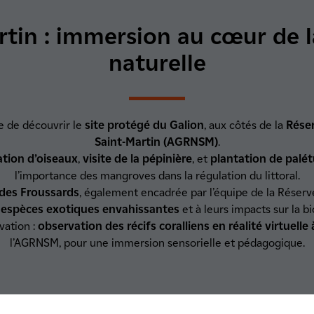
rtin : immersion au cœur de l
naturelle
ce de découvrir le
site protégé du Galion
, aux côtés de la
Réser
Saint-Martin (AGRNSM)
.
tion d’oiseaux
,
visite de la pépinière
, et
plantation de palét
l’importance des mangroves dans la régulation du littoral.
 des Froussards
, également encadrée par l’équipe de la Réserve,
x
espèces exotiques envahissantes
et à leurs impacts sur la bi
ovation :
observation des récifs coralliens en réalité virtuelle
l’AGRNSM, pour une immersion sensorielle et pédagogique.