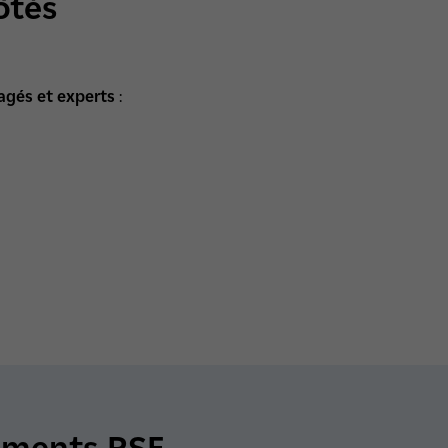
ôtés
agés et experts
:
ements RSE