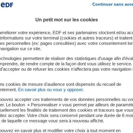
Continuer sans acc
thélemy : entre préservation
Un petit mot sur les cookies
valorisation des ressources
améliorer votre expérience, EDF et ses partenaires stockent et/ou ac
informations sur votre terminal (cookies et autres traceurs) et traiten
es personnelles (ex: pages consultées) avec votre consentement lor
navigation sur ce site.
nts ont pu s’engager aux côtés de
Coral Restoration Saint-Bar
chnologies permettent de réaliser des statistiques d’usage afin d’éval
un arbre à coraux
, une méthode innovante de
régénération de
prendre, de rendre compte de la façon dont vous utilisez le service.
du site industriel de PAPREC
, où ils ont découvert le procédé 
d’accepter ou de refuser les cookies n’affectera pas votre navigation 
uire simultanément
énergie
et
eau potable
à partir des déchet
e de l’Environnement
, une
animation immersive
a permis de 
ins cookies de mesure d'audience sont dispensés du recueil de
ntement.
En savoir plus ou vous y opposer
.
liés à la faune, à la flore et aux espèces menacées
sur l’île.
pouvez accepter ces traitements de vos données personnelles ou vo
er. Le bouton « Personnaliser » vous permet par ailleurs de paramét
duellement les finalités de traitement des cookies et traceurs que vou
itez accepter. Votre choix sera conservé pendant une durée de 6 moi
e de laquelle ce message vous sera à nouveau affiché.
ouvez en savoir plus et modifier votre choix à tout moment en