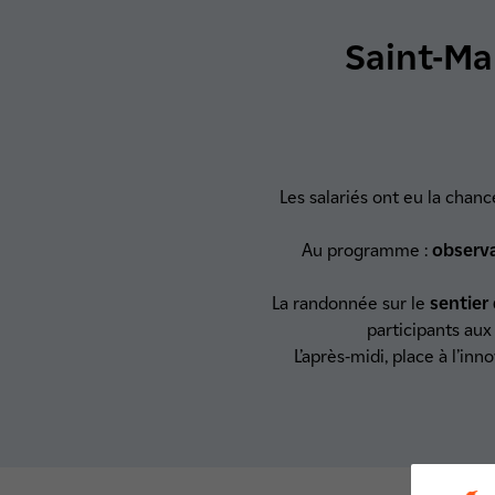
Saint-Ma
Les salariés ont eu la chan
Au programme :
observa
La randonnée sur le
sentier
participants au
L’après-midi, place à l’inn