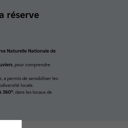
a réserve
ve Naturelle Nationale de
uviers
, pour comprendre
 a permis de sensibiliser les
odiversité locale.
 à 360°
, dans les locaux de