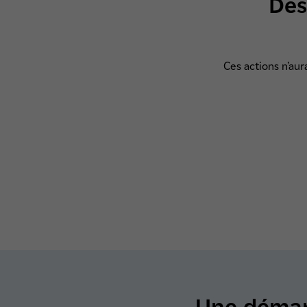
Des
Ces actions n’aur
Une démar