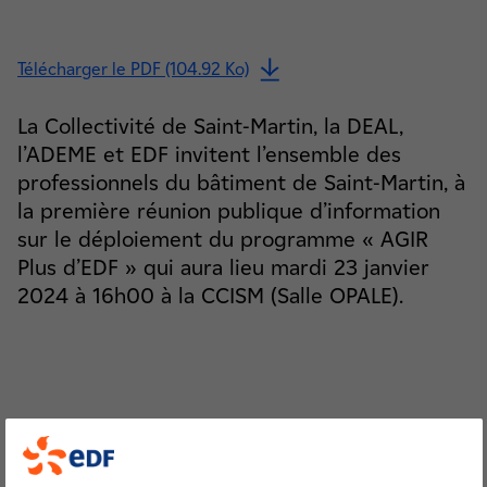
Télécharger le PDF (104.92 Ko)
La Collectivité de Saint-Martin, la DEAL,
l’ADEME et EDF invitent l’ensemble des
professionnels du bâtiment de Saint-Martin, à
la première réunion publique d’information
sur le déploiement du programme « AGIR
Plus d’EDF » qui aura lieu mardi 23 janvier
2024 à 16h00 à la CCISM (Salle OPALE).
Le Comité MDE composé de la Collectivité, de la DEAL, de
l’ADEME et d’EDF, a pour mission d'accompagner la
population Saint-Martinoise vers la sobriété énergétique.