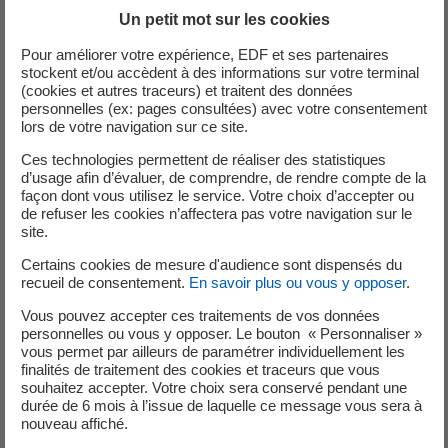
Depuis sa création en 2021, il initie et soutient des actions
Un petit mot sur les cookies
visant à économiser l'énergie, avec un focus particulier sur
Pour améliorer votre expérience, EDF et ses partenaires
l'électricité.
stockent et/ou accèdent à des informations sur votre terminal
(cookies et autres traceurs) et traitent des données
personnelles (ex: pages consultées) avec votre consentement
lors de votre navigation sur ce site.
La Commission de Régulation de l’Énergie (la CRÉ) a
adopté via délibération du 30 novembre 2023, pour la
Ces technologies permettent de réaliser des statistiques
période du 1er janvier au 31 décembre 2024, le Cadre
d’usage afin d’évaluer, de comprendre, de rendre compte de la
façon dont vous utilisez le service. Votre choix d’accepter ou
Territorial de Compensation de la MDE. Ce plan
de refuser les cookies n’affectera pas votre navigation sur le
stratégique identifie un potentiel d’économie de 13 GWh
site.
par an sur le territoire saint-martinois, pouvant être
Certains cookies de mesure d'audience sont dispensés du
atteint à l’aide d’incitations commerciales contribuant à la
recueil de consentement.
En savoir plus ou vous y opposer
.
réduction de la consommation d’électricité sur l’ile, soit
Vous pouvez accepter ces traitements de vos données
7% de la consommation électrique évitée sur 1 an. Pour y
personnelles ou vous y opposer. Le bouton « Personnaliser »
arriver, des actions prioritaires ont été identifiées dans le
vous permet par ailleurs de paramétrer individuellement les
secteur du bâtiment :
finalités de traitement des cookies et traceurs que vous
souhaitez accepter. Votre choix sera conservé pendant une
• La climatisation et la ventilation ;
durée de 6 mois à l’issue de laquelle ce message vous sera à
• L’eau chaude sanitaire ;
nouveau affiché.
• L’isolation thermique.