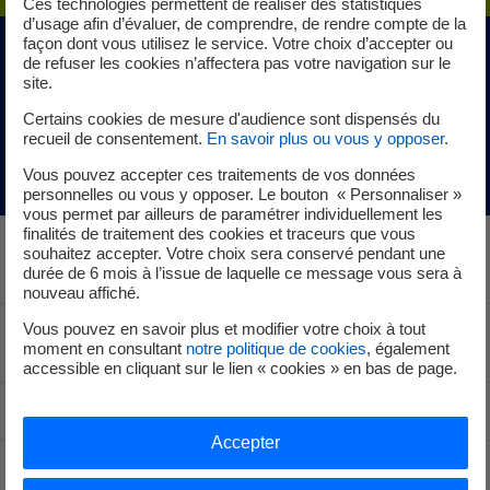
Ces technologies permettent de réaliser des statistiques
d’usage afin d’évaluer, de comprendre, de rendre compte de la
façon dont vous utilisez le service. Votre choix d’accepter ou
de refuser les cookies n’affectera pas votre navigation sur le
PARTICIPEZ AU BIOBLITZ
site.
SCIENCE & VIE AVEC EDF
Certains cookies de mesure d'audience sont dispensés du
recueil de consentement.
En savoir plus ou vous y opposer
.
Mis à jour le 21/05/2021
Vous pouvez accepter ces traitements de vos données
personnelles ou vous y opposer. Le bouton « Personnaliser »
vous permet par ailleurs de paramétrer individuellement les
finalités de traitement des cookies et traceurs que vous
souhaitez accepter. Votre choix sera conservé pendant une
durée de 6 mois à l’issue de laquelle ce message vous sera à
nouveau affiché.
Vous pouvez en savoir plus et modifier votre choix à tout
Voir le fil d'ariane
moment en consultant
notre politique de cookies
, également
accessible en cliquant sur le lien « cookies » en bas de page.
Haut de page
Accepter