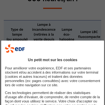
Lampe à
Type de
incandescence
Lampe
Lampe LBC
lampe
(retirées à la
éco-
fluocompacte
(ou ampoule)
vente depuis
halogène
janvier 2013
2000
Durée de vie
1500 heures
6000 heures
heures
Un petit mot sur les cookies
Puissance
75 Watt
53 Watt
15 Watt
Pour améliorer votre expérience, EDF et ses partenaires
stockent et/ou accèdent à des informations sur votre terminal
Coût à
(cookies et autres traceurs) et traitent des données
2 euros
3 euros
9 euros
personnelles (ex: pages consultées) avec votre consentement
l’achat*
lors de votre navigation sur ce site.
Coût global
Ces technologies permettent de réaliser des statistiques
annuel (coût
9,5
d’usage afin d’évaluer, de comprendre, de rendre compte de la
12,5 euros/an
3, 8 euros/an
d’achat + coût
euros/an
façon dont vous utilisez le service. Votre choix d’accepter ou
d’électricité**)