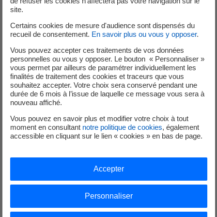
de refuser les cookies n’affectera pas votre navigation sur le
site.
Certains cookies de mesure d'audience sont dispensés du
recueil de consentement.
En savoir plus ou vous y opposer
.
Vous pouvez accepter ces traitements de vos données
personnelles ou vous y opposer. Le bouton « Personnaliser »
vous permet par ailleurs de paramétrer individuellement les
finalités de traitement des cookies et traceurs que vous
souhaitez accepter. Votre choix sera conservé pendant une
Exemple d’une lampe de
durée de 6 mois à l’issue de laquelle ce message vous sera à
chevet de 500 lumen utilisée
nouveau affiché.
pour une chambre allumée
Vous pouvez en savoir plus et modifier votre choix à tout
moment en consultant
notre politique de cookies
, également
environ 400 heures/an :
accessible en cliquant sur le lien « cookies » en bas de page.
Accepter
Lampe à
Personnaliser
Type de
incandescence
Lampe
Lampe LBC
lampe
(retirées à la
éco-
fluocompacte