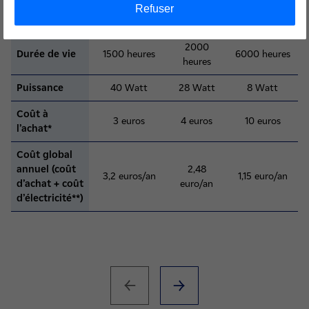
(ou ampoule)
vente depuis
halogène
Refuser
janvier 2013)
2000
Durée de vie
1500 heures
6000 heures
heures
Puissance
40 Watt
28 Watt
8 Watt
Coût à
3 euros
4 euros
10 euros
l’achat*
Coût global
annuel (coût
2,48
3,2 euros/an
1,15 euro/an
d’achat + coût
euro/an
d’électricité**)