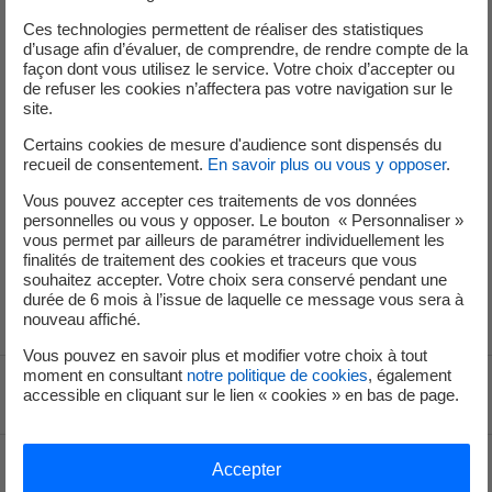
Nos offres Isolation
Ces technologies permettent de réaliser des statistiques
d’usage afin d’évaluer, de comprendre, de rendre compte de la
façon dont vous utilisez le service. Votre choix d’accepter ou
de refuser les cookies n’affectera pas votre navigation sur le
Vous souhaitez optimiser l'isolation de votre bâtiment ?
site.
L'offre EDF vous permet de réduire vos consommations
Certains cookies de mesure d'audience sont dispensés du
énergétiques tout en garantissant votre confort.
recueil de consentement.
En savoir plus ou vous y opposer
.
Découvrez également la liste de nos partenaires
Vous pouvez accepter ces traitements de vos données
professionnels, à votre disposition pour vous conseiller et
personnelles ou vous y opposer. Le bouton « Personnaliser »
garantir la qualité de la pose.
vous permet par ailleurs de paramétrer individuellement les
finalités de traitement des cookies et traceurs que vous
souhaitez accepter. Votre choix sera conservé pendant une
durée de 6 mois à l’issue de laquelle ce message vous sera à
nouveau affiché.
Vous pouvez en savoir plus et modifier votre choix à tout
moment en consultant
notre politique de cookies
, également
accessible en cliquant sur le lien « cookies » en bas de page.
Voir le fil d'ariane
Haut de page
Accepter